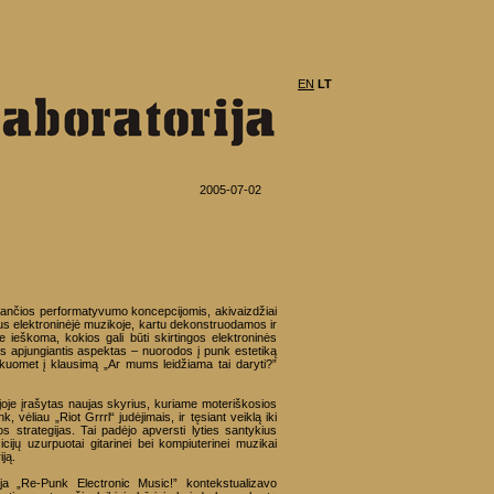
EN
LT
2005-07-02
miančios performatyvumo koncepcijomis, akivaizdžiai
s elektroninėjė muzikoje, kartu dekonstruodamos ir
e ieškoma, kokios gali būti skirtingos elektroninės
us apjungiantis aspektas – nuorodos į punk estetiką
 kuomet į klausimą „Ar mums leidžiama tai daryti?”
ijoje įrašytas naujas skyrius, kuriame moteriškosios
vėliau „Riot Grrrl“ judėjimais, ir tęsiant veiklą iki
s strategijas. Tai padėjo apversti lyties santykius
icijų uzurpuotai gitarinei bei kompiuterinei muzikai
iją.
ija „Re-Punk Electronic Music!” kontekstualizavo