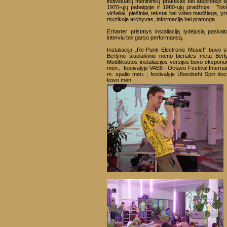
individualių menininkų praktikas bei atspindėjo t
1970-ųjų pabaigoje ir 1980-ųjų pradžioje. Tok
viršeliai, piešiniai, tekstai bei video medžiaga, 
muzikoje archyvas, informacija bei pramoga.
Erharter pristatys instaliaciją lydėjusią paskai
interviu bei garso performansą.
Instaliacija „Re-Punk Electronic Music!” buvo 
Berlyno šiuolaikinio meno bienalės metu Berl
Modifikuotos instaliacijos versijos buvo eksponu
mėn.; festivalyje VAE8 - Octavo Festival Interna
m. spalio mėn. ; festivalyje Überdreht Spin doc
kovo mėn.