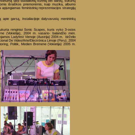
ęstinumą tarp šiuolaikinių kūrinių bei darbų, sukurtų
iomis išraiškos priemonėmis, kaip muzika, albumo
yra apjungiamas feministinių reprezentacijos strategijų
tą apie garsą, instaliacijoje dalyvavusių menininkų
sukurta renginiui Sonic Scapes, kuris vyko 3-osios
yne (Vokietija), 2004 m. vasario- balandžio mėn.
ojamos Ladyfest Vienoje (Austrija) 2004 m. birželio
cional De Video/Arte/Electrónica Limoje (Peru), 2004
toring, Politik, Medien Bremene (Vokietija) 2005 m.