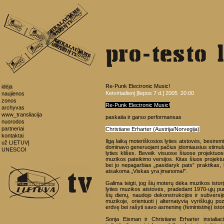
Re-Punk Electronic Music!
idėja
Ketvirtadienį [liepos 7 d.] 2005 20:00
naujienos
zonos
Re-Punk Electronic Music!
archyvas
www_transliacija
paskaita ir garso performansas
nuorodos
partneriai
Christiane Erharter (Austrija/Norvegija)
kontaktai
Ilgą laiką moteriškosios lyties atstovės, besire
už LIETUVĮ
dominavo generuojant pačius įdomiausius stimulu
UNESCOI
lyties klišes. Beveik visuose šiuose projektuos
muzikos pateikimo versijos. Kitas šiuos projekt
bei jo nepagarbias „pasidaryk pats” praktikas,
atsakoma „Viskas yra įmanoma!”.
Galima teigti, jog šių moterų dėka muzikos istor
lyties muzikos atstovės, pradedant 1970-ųjų punk, 
šių dienų, naudojo dekonstrukcijos ir subversijo
muzikoje, orientuoti į alternatyvią vyriškųjų poz
erdvę bei rašyti savo asmeninę (feministinę) istor
Sonja Eisman ir Christiane Erharter instaliac