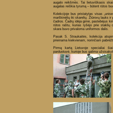
augalo reikšmės. Tai lietuviškasis ska
augalas reiškia tyrumą – būtent rūtos 
Kolekcijoje bus pristatytas visas „unis
marškinėlių iki skarelių. Žiūrovų lauks ir
čadros. Čadrų idėja gimė, pastebėjus k
rūtos raštu, kurias ryšėjo prie staklių
skara buvo privaloma uniformos dalis.
Pasak S. Straukaitės, kolekcija atspi
prieinama kiekvienam, norinčiam pabrėžt
Pirmą kartą Lietuvoje specialiai šiai
parduotuvė, kurioje bus galima užsisakyti 