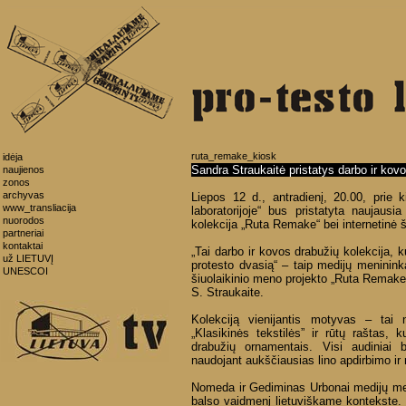
ruta_remake_kiosk
idėja
Sandra Straukaitė pristatys darbo ir kovo
naujienos
zonos
archyvas
Liepos 12 d., antradienį, 20.00, prie ki
www_transliacija
laboratorijoje“ bus pristatyta naujaus
nuorodos
kolekcija „Ruta Remake“ bei internetinė 
partneriai
kontaktai
„Tai darbo ir kovos drabužių kolekcija, 
už LIETUVĮ
protesto dvasią“ – taip medijų meninin
UNESCOI
šiuolaikinio meno projekto „Ruta Remake“ 
S. Straukaite.
Kolekciją vienijantis motyvas – tai n
„Klasikinės tekstilės” ir rūtų raštas, ku
drabužių ornamentais. Visi audiniai b
naudojant aukščiausias lino apdirbimo ir
Nomeda ir Gediminas Urbonai medijų me
balso vaidmenį lietuviškame kontekste. 