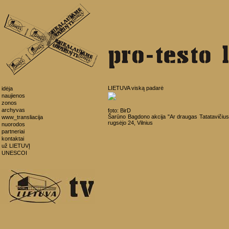
LIETUVA viską padarė
idėja
naujienos
zonos
archyvas
foto: BirD
Šarūno Bagdono akcija "Ar draugas Tatatavičiu
www_transliacija
rugsėjo 24, Vilnius
nuorodos
partneriai
kontaktai
už LIETUVĮ
UNESCOI