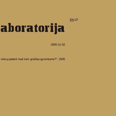
EN
LT
2005-11-02
s viską padarė kad mes gražiau gyventume?", 2005