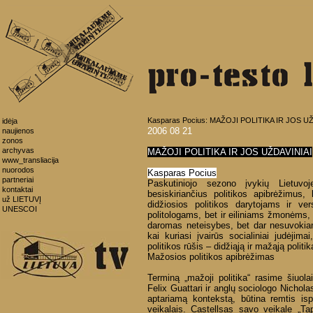
Kasparas Pocius: MAŽOJI POLITIKA IR JOS U
idėja
2006 08 21
naujienos
zonos
archyvas
MAŽOJI POLITIKA IR JOS UŽDAVINIAI
www_transliacija
nuorodos
Kasparas Pocius
partneriai
Paskutiniojo sezono įvykių Lietuvoj
kontaktai
besiskiriančius politikos apibrėžimus,
už LIETUVĮ
didžiosios politikos darytojams ir v
UNESCOI
politologams, bet ir eiliniams žmonėms, j
daromas neteisybes, bet dar nesuvokian
kai kuriasi įvairūs socialiniai judėjima
politikos rūšis – didžiąją ir mažąją politik
Mažosios politikos apibrėžimas
Terminą „mažoji politika“ rasime šiuola
Felix Guattari ir anglų sociologo Nichola
aptariamą kontekstą, būtina remtis is
veikalais. Castellsas savo veikale „Tap