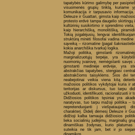
tapatybės kūrimo galimybę per pasiprieš
visuomenės grupių tinklą, kuriame y
komunikacija ir tarpusavio informacija. 
Deleuze ir Guattari, gimsta kaip mažosios 
protesto erdvė tampa daugelio skirtingų in
kultūrinių susikirtimo ir sprendimo vieta,
kaip hierarchišką, monolitišką, piramid
Tokią įsigalėjusių, lengvai identifikuoj
struktūrą minėti filosofai vadina medine 
sąveiką – rizomatine (pagal šakniastiebi
kokia anarchiška tvarka) logika.
Mažoji politika, gimstanti rizomatinė
marginalizuotųjų terpėje, yra kūrybi
nuomonių įvairovę, nemėgstanti savęs ap
gimstanti medinėje erdvėje, yra ster
abstrakčias tapatybes, stengiasi centrali
abstrakčioms taisyklėms. Šios dvi ter
neabejotinai veikia viena kitą deterito
mažosios politikos vykdytojai kuria ir 
teritorijas ar diskursus, tuo tarpu didž
užkoduoti, identifikuoti, racionalizuoti ir 
Didžiosios politikos tęsiniai yra akad
naratyvas, tuo tarpu mažoji politika –
nepretenduojanti į viešpataujantį dis
charakterį. Didelį dėmesį Deleuze ir Guat
didžioji kalba tarnauja didžiosios poli
lieka socialinių judėjimų, marginalių grup
dinamiškas žodynas, kurio platumas i
suteikia ne tik jam, bet ir jo sieja
dinamikos.