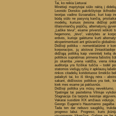
Tai, ko reikia Lietuvai
Minėtieji mąstytojai siūlo raktą į dide
Leonido Donskio pakrikštytoje ikifroidi
teorijas vadino šizoanalize, kuri kaip i
būdą siūlo ne pasyvią kančią, prisitaika
modelių, kuriuos įteisina didžioji pol
išlaisvinančių pojūčių, alternatyvių gy
„Laiške tėvui“, esame priversti ieškoti 
hegemono, „tėvo“, valstybės ar korpo
erdvės, kurioje galėtume kurti alterna
eksperimentuoti ant griūvančio globalinio
Didžioji politika – nomenklatūrinė ir ko
korporacijos, jų atstovai žiniasklaidoj
didžiąją politiką kaip vienintelį kelią 
politikos supratimas primena fašistinį šūk
jis skamba „viena valdžia, viena rinka,
auditorija yra fiziškai tuščia – todėl pol
statomos viešųjų ryšių ir apklausų lašeli
rinkos citadelių koridoriuose šmėkšo bek
palaikyti tai, ko iš tikrųjų nėra – abstr
sakant, didžiosios politikos yra tiek, k
kiek mes esame jai paklusnūs.
Didžioji politika yra mūsų neveiklumo,
Ypatingai tai pastebima Vilniuje vykdo
Stagnacija čia tarpsta keistoje atgyvenu
Vakarai susidūrė XIX amžiaus viduryje, 
Georgo Eugene‘o Hausmanno pagalba gri
Tada ten dar nebuvo saugiklių, trukdan
progreso labui. Progreso, kuris įkūnij
visuomenės lūkesčius. Galime ne be iro