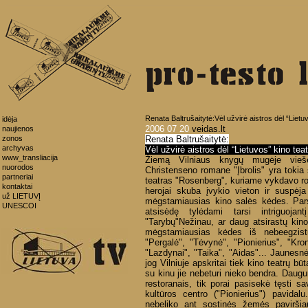
Renata Baltrušaitytė:Vėl užvirė aistros dėl “Lietu
idėja
2006 07 20
veidas.lt
naujienos
zonos
Renata Baltrušaitytė:
archyvas
Vėl užvirė aistros dėl “Lietuvos” kino tea
www_transliacija
Žiemą Vilniaus knygų mugėje viešė
nuorodos
Christenseno romane "Įbrolis" yra tokia
partneriai
teatras "Rosenberg", kuriame vykdavo ro
kontaktai
herojai skuba įvykio vieton ir suspėja 
už LIETUVĮ
mėgstamiausias kino salės kėdes. Par
UNESCOI
atsisėdę tylėdami tarsi intriguojan
"Tarybų"Nežinau, ar daug atsirastų kin
mėgstamiausias kėdes iš nebeegzistuo
"Pergalė", "Tėvynė", "Pionierius", "Kron
"Lazdynai", "Taika", "Aidas"... Jaunesnė
jog Vilniuje apskritai tiek kino teatrų bū
su kinu jie nebeturi nieko bendra. Daugu
restoranais, tik porai pasisekė tęsti s
kultūros centro ("Pionierius") pavidal
nebeliko ant sostinės žemės paviršia