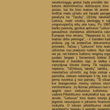
nesėkmingųjų greitai žada prisidėti dar
keturis dešimtmečius didžiavęsis kino
aisiais, kai šis kino teatras tik atvėrė
širdžiai mielu užrašu ant fasado pasigėr
parašyta be "Tarybų"...Užžėlę takelia
Lietuva, matė visokių ideologijų ir va
vinguriuojančių eilių prie kasų. Po 199
banko paskolą, gerokai apšiurusi "Lietuva
pasaulinius standartus atitinkančia vai
Europoje kino ekranu. "Nepaisant to, k
teatras dirbo pelningai", - ir šiandien 
priduria, jog tai įrodančius dokumentus
prisireiks. Tačiau į "Lietuvos" kino tea
užkirstas nuo praėjusio rudens. Nuo tad
nei jai, nei kitiems kultūros renginių or
juodais langais į Senamiestį liūdnai 
direktorei ir šiandien rūpi, ar belik
vamzdynai ištvėrė žiemą. Tik naujies
neįdomu. "Užžėlusių takelių" taktika,
miestiečius užmiršti, jog šioje vietoj
pamiršta, niekam neberūpės ir tai, kas i
pirma nuvertus jį nuo pamatų. "Ši situa
kur brangesnėse miestų vietose stovin
verslininkams. Jų likimas priklauso nuo 
apginti savo viešuosius kultūrinius
vadovė.Pilietiškumo mokyklaKol kas amne
atrodo, "Lietuvos" kino teatro istorija 
jėgomis nesusijusio ir jokiomis finansi
mokykla. O tokiam pilietiškumui skatin
skambančių brangių ir nerealių programų: