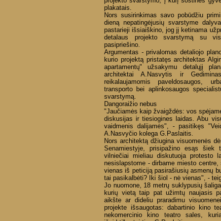
projekto svarstymo, į kurį sostinės gyve
plakatais.
Nors susirinkimas savo pobūdžiu prim
dieną nepatingėjusių svarstyme dalyvaut
pastarieji išsiaiškino, jog jį ketinama užp
detalaus projekto svarstymą su visu
pasipriešino.
Argumentas - privalomas detaliojo plan
kurio projektą pristatęs architektas Al
apartamentų" užsakymu detalųjį planą
architektai A.Nasvytis ir Gediminas
reikalaujamomis paveldosaugos, urban
transporto bei aplinkosaugos specialis
svarstymą.
Dangoraižio nebus
"Jaučiamės kaip žvaigždės: vos spėjame 
diskusijas ir tiesiogines laidas. Abu v
vaidmenis dalijamės", - pasitikęs "Vei
A.Nasvyčio kolega G.Paslaitis.
Nors architektą džiugina visuomenės d
Senamiestyje, prisipažino esąs šiek t
vilniečiai mieliau diskutuoja protesto l
nesislapstome - dirbame miesto centre, 
vienas iš peticiją pasirašiusių asmenų 
tai pasikalbėti? Iki šiol - nė vienas", - tei
Jo nuomone, 18 metrų suklypusių šaligatv
kurių vietą taip pat užimtų naujasis p
aikšte ar dideliu praradimu visuomene
projekte išsaugotas: dabartinio kino te
nekomercinio kino teatro sales, kuri