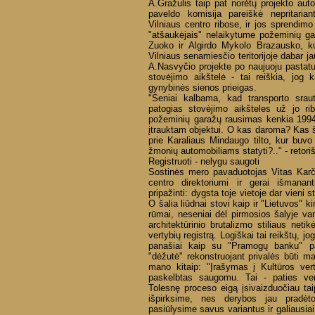
A.Gražulis taip pat norėtų projekto aut
paveldo komisija pareiškė nepritaria
Vilniaus centro ribose, ir jos sprendimo
"atšaukėjais" nelaikytume požeminių ga
Zuoko ir Algirdo Mykolo Brazausko, ku
Vilniaus senamiesčio teritorijoje dabar j
A.Nasvyčio projekte po naujuoju pastat
stovėjimo aikštelė - tai reiškia, jog 
gynybinės sienos prieigas.
"Seniai kalbama, kad transporto sraut
patogias stovėjimo aikšteles už jo rib
požeminių garažų rausimas kenkia 199
įtrauktam objektui. O kas daroma? Kas 
prie Karaliaus Mindaugo tilto, kur buv
žmonių automobiliams statyti?.." - retori
Registruoti - nelygu saugoti
Sostinės mero pavaduotojas Vitas Karči
centro direktoriumi ir gerai išmanan
pripažinti: dygsta toje vietoje dar vieni s
O šalia liūdnai stovi kaip ir "Lietuvos" 
rūmai, neseniai dėl pirmosios šalyje va
architektūrinio brutalizmo stiliaus netikė
vertybių registrą. Logiškai tai reikštų, j
panašiai kaip su "Pramogų banku" pa
"dėžutė" rekonstruojant privalės būti m
mano kitaip: "Įrašymas į Kultūros vert
paskelbtas saugomu. Tai - paties ve
Tolesnę proceso eigą įsivaizduočiau tai
išpirksime, nes derybos jau pradėt
pasiūlysime savus variantus ir galiausia