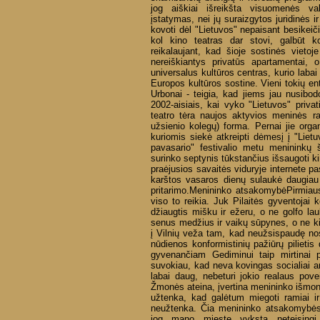
jog aiškiai išreikšta visuomenės va
įstatymas, nei jų suraizgytos juridinės i
kovoti dėl "Lietuvos" nepaisant besikeiči
kol kino teatras dar stovi, galbūt k
reikalaujant, kad šioje sostinės vieto
nereiškiantys privatūs apartamentai, o
universalus kultūros centras, kurio labai
Europos kultūros sostine. Vieni tokių e
Urbonai - teigia, kad jiems jau nusibodo
2002-aisiais, kai vyko "Lietuvos" privat
teatro tėra naujos aktyvios meninės rai
užsienio kolegų) forma. Pernai jie orga
kuriomis siekė atkreipti dėmesį į "Lie
pavasario" festivalio metu menininkų š
surinko septynis tūkstančius išsaugoti ki
praėjusios savaitės viduryje internete pa
karštos vasaros dienų sulaukė daugiau 
pritarimo.Menininko atsakomybėPirmiaus
viso to reikia. Juk Pilaitės gyventojai
džiaugtis mišku ir ežeru, o ne golfo la
senus medžius ir vaikų sūpynes, o ne kit
į Vilnių veža tam, kad neužsispaudę nos
nūdienos konformistinių pažiūrų pilieti
gyvenančiam Gediminui taip mirtinai pr
suvokiau, kad neva kovingas socialiai 
labai daug, nebeturi jokio realaus pove
Žmonės ateina, įvertina menininko išmonę 
užtenka, kad galėtum miegoti ramiai i
neužtenka. Čia menininko atsakomybės k
jog mano mieste vyksta neteisingi,