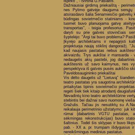
išpirkti", - tvirtina G.Paslaitis.
Dažniausiai girdimą priekaištą - perime
nes Pylimo gatvėje dauguma senųjų pa
atsirasdavo šalia Senamiesčio gatvelių 
būdingas sovietmečio statiniams - kino 
tuomet buvo planuojama gatvę ateityje p
transportas", - teigia profesorius. Pas
daryti su prie gatvės stovinčiais sen
šyptelėjo: "Argi tai buvo problema? Pasiži
Įkyrėjo architektams ir nepagrįsti kal
projektuoja naują stiklinį dangoraižį. 
kad naujasis pastatas nebus aukštesni
akivaizdu. Trys aukštai ir mansarda - v
nedaugelis akių pastebi, jog dabartini
aukštesnis už savo kaimynus, nes vyk
perspektyva iš gatvės pusės aukščio skir
Paveldosaugininko priekaištai
Vis dėlto daugelis už "Lietuvą" šiandien
teatro pastatas yra saugotina architektūri
pritaikytas tipinis sovietmečio projekta
regėti šiek tiek kitaip atrodantį daugiafun
Nevadintų kino teatro architektūrine vert
stebintis bei dažnai savo nuomonę vieša
Gražulis. Tačiau jis nesutiktų su A.Na
reikalauja perimetrinio užstatymo: juk k
rūmai (dabartinis VGTU pastatas, 
sėkmingas rekonstrukcijas) buvo stato
šaltinius. Todėl šis sklypas ir buvo lik
pab. - XX a. pr. trumpam išdygusius ir 
nereikšmingus medinius pastatus.