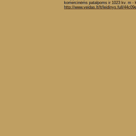
komercinėms patalpoms ir 1023 kv. m - ki
http://www.veidas.lt/lt/leidinys.full/4