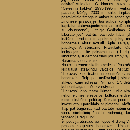
dalykai".Anksčiau G.Urbonas buvo v
"Geležinis kablys", 1993-1996 m. veiku
pastate, kūrėjų. 2000 m. dirbo tarptau
posovietinio žmogaus aukos būsenos tyr
žmonėse įsišaknijęs tas aukos komplek
kapitalui atstovaujantis verslas leidžia s
su visuomene", - teigia Gediminas. 20
laboratorijos" patirtis pasirodė labai
kultūros tradicijų ir apskritai jokių 
koncernais visur aktuali. Apie savąj
pasakojo Amsterdamo, Frankfurto, Os
lankytojams. Jie pakviesti net į Pietų
laboratoriją" ir demonstruos jos archyvą.
Neramus vidurvasaris
Naujoji internete skelbta peticija "Pasira
reikalauja atsakingų valdžios institu
"Lietuvos" kino teatrui nacionalinės svarb
bendrovės. Taip pat atsižvelgti į vis
sklypo, kurio adresas Pylimo g. 17, deta
kol nesibaigs minėti svarstymai.
"Lietuvos" kino teatro likimas liudija vis
nekomercines viešosios kultūros erdv
miesto kultūros politiką. Kokiais priorit
investuotojų poreikiais ar platesniu vieš
Taip pat teigiama, kad pastato neturinč
vienu simbolinių ženklų, rodančių, ka
tendenciją reguliuoti.
Ši peticija atsirado po liepos 4 dieną V
pastatą įsigijusios bendrovės "Rojau