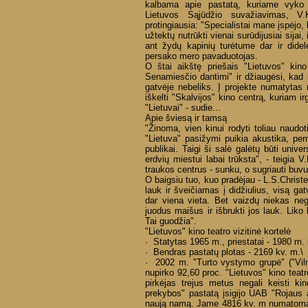
kalbama apie pastatą, kuriame vyko š
Lietuvos Sąjūdžio suvažiavimas, V.
protingiausia: "Specialistai mane įspėjo,
užtektų nutrūkti vienai surūdijusiai sijai,
ant žydų kapinių turėtume dar ir didele
persako mero pavaduotojas.
O štai aikštę priešais "Lietuvos" kin
Senamiesčio dantimi" ir džiaugėsi, kad 
gatvėje nebeliks. Į projekte numatytas
iškelti "Skalvijos" kino centrą, kuriam i
"Lietuvai" - sudie...
Apie šviesą ir tamsą
"Žinoma, vien kinui rodyti toliau naudo
"Lietuva" pasižymi puikia akustika, perna
publikai. Taigi ši salė galėtų būti unive
erdvių miestui labai trūksta", - teigia 
traukos centrus - sunku, o sugriauti buvu
O baigsiu tuo, kuo pradėjau - L.S.Christ
lauk ir šveičiamas į didžiulius, visą ga
dar viena vieta. Bet vaizdų niekas neg
juodus maišus ir išbrukti jos lauk. Liko
Tai guodžia".
"Lietuvos" kino teatro vizitinė kortelė
· Statytas 1965 m., priestatai - 1980 m. 
· Bendras pastatų plotas - 2169 kv. m.\
· 2002 m. "Turto vystymo grupė" ("Viln
nupirko 92,60 proc. "Lietuvos" kino teat
pirkėjas trejus metus negali keisti ki
prekybos" pastatą įsigijo UAB "Rojaus ap
naują namą. Jame 4816 kv. m numatoma 