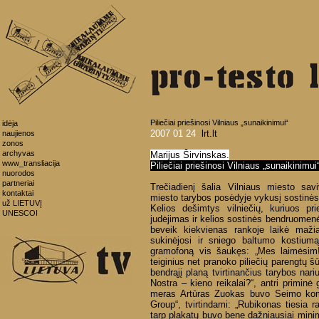
Piliečiai priešinosi Vilniaus „sunaikinimui“
idėja
2007 01 24
lrt.lt
naujienos
zonos
archyvas
Marijus Širvinskas.
www_transliacija
Piliečiai priešinosi Vilniaus „sunaikinimui
nuorodos
partneriai
Trečiadienį šalia Vilniaus miesto sa
kontaktai
miesto tarybos posėdyje vykusį sostinės 
už LIETUVĮ
Kelios dešimtys vilniečių, kuriuos pr
UNESCOI
judėjimas ir kelios sostinės bendruomen
beveik kiekvienas rankoje laikė mažia
sukinėjosi ir sniego baltumo kostiumą
gramofoną vis šaukęs: „Mes laimėsim! 
teiginius net pranoko piliečių parengtų šū
bendrąjį planą tvirtinančius tarybos nari
Nostra – kieno reikalai?“, antri priminė
meras Artūras Zuokas buvo Seimo komi
Group“, tvirtindami: „Rubikonas tiesia
tarp plakatų buvo bene dažniausiai minim