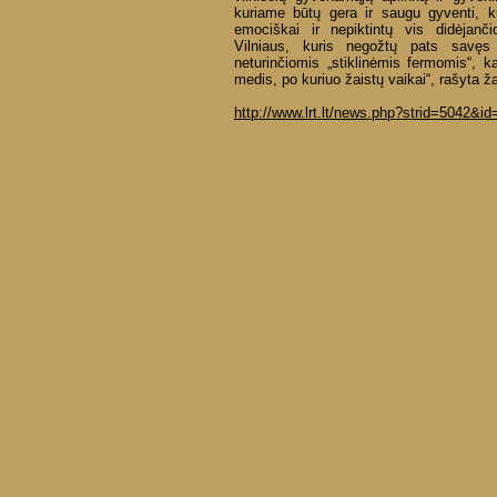
kuriame būtų gera ir saugu gyventi, k
emociškai ir nepiktintų vis didėjanč
Vilniaus, kuris negožtų pats savęs
neturinčiomis „stiklinėmis fermomis“,
medis, po kuriuo žaistų vaikai“, rašyta žal
http://www.lrt.lt/news.php?strid=5042&i