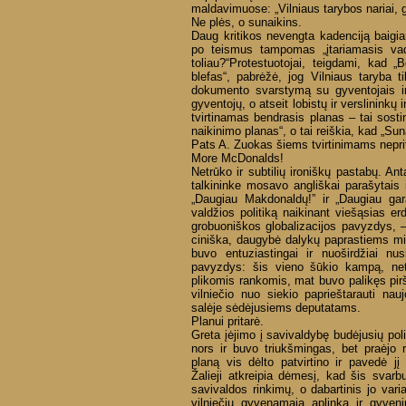
maldavimuose: „Vilniaus tarybos nariai, 
Ne plės, o sunaikins.
Daug kritikos nevengta kadenciją baigia
po teismus tampomas „įtariamasis vado
toliau?“Protestuotojai, teigdami, kad
blefas“, pabrėžė, jog Vilniaus taryba t
dokumento svarstymą su gyventojais ir
gyventojų, o atseit lobistų ir verslininkų
tvirtinamas bendrasis planas – tai sostinė
naikinimo planas“, o tai reiškia, kad „Sun
Pats A. Zuokas šiems tvirtinimams neprit
More McDonalds!
Netrūko ir subtilių ironiškų pastabų. Ant
talkininke mosavo angliškai parašytais 
„Daugiau Makdonaldų!” ir „Daugiau gar
valdžios politiką naikinant viešąsias e
grobuoniškos globalizacijos pavyzdys, 
ciniška, daugybė dalykų paprastiems mie
buvo entuziastingai ir nuoširdžiai nu
pavyzdys: šis vieno šūkio kampą, net 
plikomis rankomis, mat buvo palikęs pir
vilniečio nuo siekio paprieštarauti nau
salėje sėdėjusiems deputatams.
Planui pritarė.
Greta įėjimo į savivaldybę budėjusių polic
nors ir buvo triukšmingas, bet praėjo 
planą vis dėlto patvirtino ir pavedė jį
Žalieji atkreipia dėmesį, kad šis svar
savivaldos rinkimų, o dabartinis jo vari
vilniečių gyvenamąją aplinką ir gyven