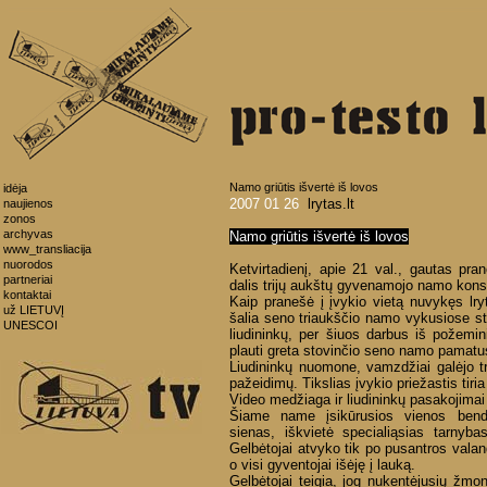
Namo griūtis išvertė iš lovos
idėja
2007 01 26
lrytas.lt
naujienos
zonos
archyvas
Namo griūtis išvertė iš lovos
www_transliacija
nuorodos
Ketvirtadienį, apie 21 val., gautas pran
partneriai
dalis trijų aukštų gyvenamojo namo kons
kontaktai
Kaip pranešė į įvykio vietą nuvykęs lry
už LIETUVĮ
šalia seno triaukščio namo vykusiose 
UNESCOI
liudininkų, per šiuos darbus iš požemi
plauti greta stovinčio seno namo pamatu
Liudininkų nuomone, vamzdžiai galėjo tr
pažeidimų. Tikslias įvykio priežastis tiri
Video medžiaga ir liudininkų pasakojimai 
Šiame name įsikūrusios vienos bendr
sienas, iškvietė specialiąsias tarnyb
Gelbėtojai atvyko tik po pusantros val
o visi gyventojai išėję į lauką.
Gelbėtojai teigia, jog nukentėjusių žmon