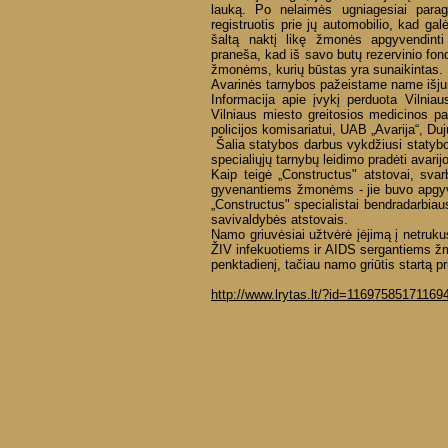
lauką. Po nelaimės ugniagesiai para
registruotis prie jų automobilio, kad gal
šaltą naktį likę žmonės apgyvendinti
praneša, kad iš savo butų rezervinio fond
žmonėms, kurių būstas yra sunaikintas.
Avarinės tarnybos pažeistame name išjun
Informacija apie įvykį perduota Vilniau
Vilniaus miesto greitosios medicinos pa
policijos komisariatui, UAB „Avarija“, Duj
Šalia statybos darbus vykdžiusi statyb
specialiųjų tarnybų leidimo pradėti avarij
Kaip teigė „Constructus" atstovai, svar
gyvenantiems žmonėms - jie buvo apgyven
„Constructus" specialistai bendradarbiau
savivaldybės atstovais.
Namo griuvėsiai užtvėrė įėjimą į netrukus
ŽIV infekuotiems ir AIDS sergantiems 
penktadienį, tačiau namo griūtis startą pri
http://www.lrytas.lt/?id=1169758517116