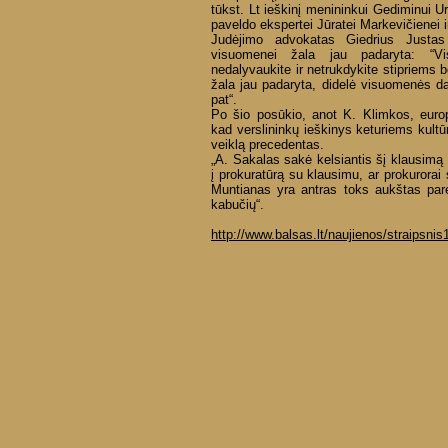
tūkst. Lt ieškinį menininkui Gediminui U
paveldo ekspertei Jūratei Markevičienei i
Judėjimo advokatas Giedrius Justas
visuomenei žala jau padaryta: “Vi
nedalyvaukite ir netrukdykite stipriems 
žala jau padaryta, didelė visuomenės dali
pat“.
Po šio posūkio, anot K. Klimkos, euro
kad verslininkų ieškinys keturiems ku
veiklą precedentas.
„A. Sakalas sakė kelsiantis šį klausimą
į prokuratūrą su klausimu, ar prokurorai 
Muntianas yra antras toks aukštas par
kabučių“.
http://www.balsas.lt/naujienos/straipsni