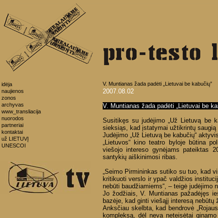
V. Muntianas žada padėti „Lietuvai be kabučių”
idėja
2007.08.02
naujienos
zonos
archyvas
V. Muntianas žada padėti „Lietuvai be ka
www_transliacija
nuorodos
Susitikęs su judėjimo „Už Lietuvą be 
partneriai
sieksiąs, kad įstatymai užtikrintų saugią 
kontaktai
Judėjimo „Už Lietuvą be kabučių“ aktyvist
už LIETUVĮ
„Lietuvos“ kino teatro byloje būtina pol
UNESCOI
viešojo intereso gynėjams pateiktas 2
santykių aiškinimosi ribas.
„Seimo Pirmininkas sutiko su tuo, kad vis
kritikuoti verslo ir ypač valdžios instituci
nebūti baudžiamiems“, – teigė judėjimo n
Jo žodžiais, V. Muntianas pažadėjęs iešk
bazėje, kad ginti viešąjį interesą nebūtų 
Anksčiau skelbta, kad bendrovė „Rojaus 
kompleksą, dėl neva neteisėtai ginamo 