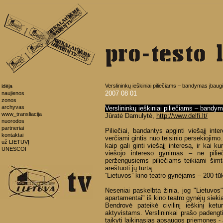
Verslininkų ieškiniai piliečiams – bandymas įbau
idėja
2007 08 01
naujienos
zonos
archyvas
Verslininkų ieškiniai piliečiams – bandy
www_transliacija
Jūratė Damulytė,
http://www.delfi.lt/
nuorodos
partneriai
Piliečiai, bandantys apginti viešąjį int
kontaktai
verčiami gintis nuo teisinio persekiojimo. 
už LIETUVĮ
kaip gali ginti viešąjį interesą, ir kai k
UNESCOI
viešojo intereso gynimas – ne pili
peržengusiems piliečiams teikiami šimtat
areštuoti jų turtą.
“Lietuvos” kino teatro gynėjams – 200 tūk
Neseniai paskelbta žinia, jog "Lietuvos
apartamentai" iš kino teatro gynėjų siekia 
Bendrovė pateikė civilinį ieškinį ke
aktyvistams. Verslininkai prašo padengti
taikyti laikinąsias apsaugos priemones - 