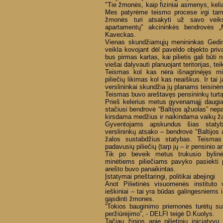
"Tie žmonės, kaip fiziniai asmenys, keli
Mes patyrėme teismo procese irgi tam t
žmonės turi atsakyti už savo veik
apartamentų" akcininkės bendrovės „M
Kaveckas.
Vienas skundžiamųjų menininkas Gedim
veikla kovojant dėl paveldo objekto priv
bus pirmas kartas, kai pilietis gali būt
viešai dalyvauti planuojant teritorijas, te
Teismas kol kas nėra išnagrinėjęs min
piliečių likimas kol kas neaiškus. Ir ta
verslininkai skundžia jų planams teisinė
Teismas buvo areštavęs pensininkų turt
Prieš kelerius metus gyvenamąjį daugi
stačiusi bendrovė “Baltijos ąžuolas” nep
kirsdama medžius ir naikindama vaikų ža
Gyventojams apskundus šias statyba
verslininkų atsako – bendrovė "Baltijos 
žalos sustabdžius statybas. Teismas 
padavusių piliečių (tarp jų – ir pensinio a
Tik po beveik metus trukusio bylinėji
minėtiems piliečiams pavyko pasiekti 
arešto buvo panaikintas.
Įstatymai prieštaringi, politikai abejingi
Anot Pilietinės visuomenės instituto 
ieškiniai – tai yra būdas galingesniems ir
gąsdinti žmones.
“Tokios bauginimo priemonės turėtų sula
peržiūrėjimo”, - DELFI teigė D.Kuolys.
Tačiau žinios apie pilietinių iniciatyvų