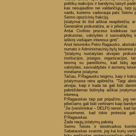
politikų reakcijos ir bandymų taisyti pad
kas nesujaudino nei valdančiųjų, tarp jų
vardu, kuriems vadovauja pats Seimo p
Seimo opozicinių frakcijų.
Įstatymai iki šiol aiškiai neapibrėžia, ar 
Generalinė prokuratūra, ar ir piliečiai.
Antai Civilinio proceso kodeksas nu
prokuroras, valstybės ir savivaldybių i
ieškinį viešajam interesui ginti”.
Anot teisininko Petro Ragausko, abstrakči
numato ir Administracinių bylų teisenos 
“Įstatymų nustatytais atvejais prokur
institucijos, įstaigos, organizacijos, t
teismą su pareiškimu, kad būtų apg
valstybės, savivaldybės ir asmenų teisė
minėtame įstatyme.
Tačiau, P.Ragausko teigimu, kaip ir kokiais
įstatymuose nėra apibrėžta. “Taigi abst
atvejai, kaip ir kada tai gali būti dar
pabrėždamas būtinybę aiškiai įstatymuos
interesą.
P.Ragauskas taip pat pripažino, jog vers
piliečiams gali būti vertinami kaip bandym
“Jie (verslininkai – DELFI) nenori, kad tas
visuomenei, kad tokie protestai gal
P.Ragauskas.
Žada naujų įstatymų paketą
Seimo Teisės ir teisėtvarkos komite
Sabatauskas svarstė, jog kai kurių verslo
būtų areštuotas protestuojančiųjų pilieč