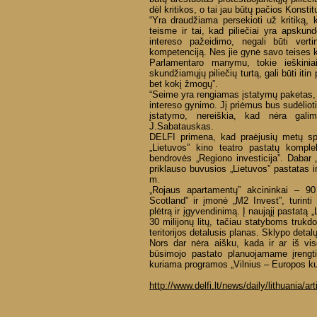
dėl kritikos, o tai jau būtų pačios Konsti
“Yra draudžiama persekioti už kritiką, 
teisme ir tai, kad piliečiai yra apsku
intereso pažeidimo, negali būti ver
kompetenciją. Nes jie gynė savo teises k
Parlamentaro manymu, tokie ieškinia
skundžiamųjų piliečių turtą, gali būti iti
bet kokį žmogų”.
“Seime yra rengiamas įstatymų paketas, k
intereso gynimo. Jį priėmus bus sudėlioti
įstatymo, nereiškia, kad nėra galim
J.Sabatauskas.
DELFI primena, kad praėjusių metų spa
„Lietuvos” kino teatro pastatų komple
bendrovės „Regiono investicija”. Daba
priklauso buvusios „Lietuvos” pastatas 
m.
„Rojaus apartamentų” akcininkai – 90
Scotland” ir įmonė „M2 Invest”, turinti
plėtrą ir įgyvendinimą. Į naująjį pastatą 
30 milijonų litų, tačiau statyboms trukdo
teritorijos detalusis planas. Sklypo detalųj
Nors dar nėra aišku, kada ir ar iš vi
būsimojo pastato planuojamame įrengti
kuriama programos „Vilnius – Europos ku
http://www.delfi.lt/news/daily/lithuania/a