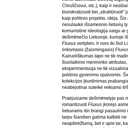
Chruščiovui, etc.), kaip ir nesib
biurokratizuoti bei „struktūruoti“
kaip politinio projekto, idėja. Šis
nesulaukė išsamesnio lietuvių ty
komunistinė ideologija vargu ar g
dešimtmečio Lietuvoje, kurioje iš
Fluxus
vertybės. Ir nors iki šio
linksmasis (žaismingasis)
Fluxu
Kairuoliškumas tapo ne tik madin
šiuolaikinio menininko atributas, 
eksperimentuoja ne tik vizualinia
politinio gyvenimo spalvomis. Šie
kolekcijos įkurdinimas prabangi
neabejotinai suteikė reikiamo tir
Praėjusiame dešimtmetyje pas m
romantizuoti
Fluxus
įkūrėjo asme
lietuviams itin brangi pasaulinio
tarpu šiandien galima kalbėti ne 
neapibrėžtumą, bet ir apie tai, k