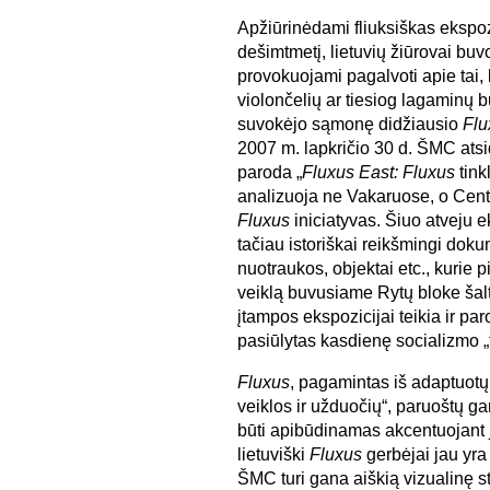
Apžiūrinėdami fliuksiškas ekspoz
dešimtmetį, lietuvių žiūrovai buvo
provokuojami pagalvoti apie tai, 
violončelių ar tiesiog lagaminų bu
suvokėjo sąmonę didžiausio
Flu
2007 m. lapkričio 30 d. ŠMC atsid
paroda „
Fluxus East: Fluxus
tink
analizuoja ne Vakaruose, o Centr
Fluxus
iniciatyvas. Šiuo atveju 
tačiau istoriškai reikšmingi dok
nuotraukos, objektai etc., kurie p
veiklą buvusiame Rytų bloke šalt
įtampos ekspozicijai teikia ir pa
pasiūlytas kasdienę socializmo „t
Fluxus
, pagamintas iš adaptuotų
veiklos ir užduočių“, paruoštų ga
būti apibūdinamas akcentuojant 
lietuviški
Fluxus
gerbėjai jau yra
ŠMC turi gana aiškią vizualinę s