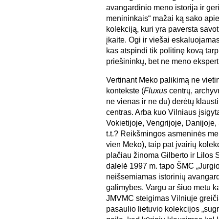
avangardinio meno istorija ir ger
menininkais“ mažai ką sako apie
kolekciją, kuri yra paversta sa
įkaite. Ogi ir viešai eskaluojama
kas atspindi tik politinę kovą tar
priešininkų, bet ne meno eksper
Vertinant Meko palikimą ne vietin
kontekste (
Fluxus
centrų, archyvų
ne vienas ir ne du) derėtų klaust
centras. Arba kuo Vilniaus įsigyta
Vokietijoje, Vengrijoje, Danijoje,
t.t.? Reikšmingos asmeninės meni
vien Meko), taip pat įvairių kole
plačiau žinoma Gilberto ir Lilos 
dalelė 1997 m. tapo ŠMC „Jurg
neišsemiamas istorinių avanga
galimybes. Vargu ar šiuo metu ka
JMVMC steigimas Vilniuje greičia
pasaulio lietuvio kolekcijos „sug