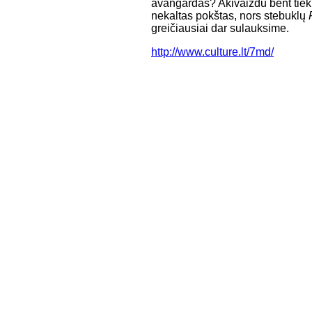
avangardas? Akivaizdu bent tiek
nekaltas pokštas, nors stebuklų
greičiausiai dar sulauksime.
http://www.culture.lt/7md/