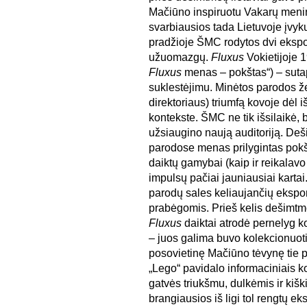
Mačiūno inspiruotu Vakarų menin
svarbiausios tada Lietuvoje įvy
pradžioje ŠMC rodytos dvi ekspozi
užuomazgų.
Fluxus
Vokietijoje 
Fluxus
menas – pokštas“) – sutapo
suklestėjimu. Minėtos parodos že
direktoriaus) triumfą kovoje dėl iš
kontekste. ŠMC ne tik išsilaikė, b
užsiaugino naują auditoriją. Deš
parodose menas prilygintas pokš
daiktų gamybai (kaip ir reikalavo
impulsų pačiai jauniausiai kartai
parodų sales keliaujančių ekspon
prabėgomis. Prieš kelis dešimt
Fluxus
daiktai atrodė pernelyg ko
– juos galima buvo kolekcionuoti 
posovietinę Mačiūno tėvynę tie p
„Lego“ pavidalo informaciniais kod
gatvės triukšmu, dulkėmis ir kiš
brangiausios iš ligi tol rengtų ek