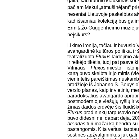
gaila, kad kūrinių klausimas kol 
pačiam Mekui „atmušinėjant“ prie
neseniai Lietuvoje paskelbtas atvi
kad išsamiau kolekciją bus galima
Ermitažo-Guggenheimo muziejus.
neįsikurs?
Likimo ironija, tačiau ir buvusio
avangardinė kultūros politika, i
teatralizuota
Fluxus
laidojimo akc
ir reikėjo tikėtis, tuoj pat pasve
Vilniaus –
Fluxus
miesto – istori
kartą buvo skelbta ir jo mirtis (vi
vienintelis pareiškimas nuskamb
pradžioje iš Johanno S. Beuys’o)
verslo planas, kaip ir vietinių me
paradoksalius avangardo apropri
postmodernioje viešųjų ryšių ir v
žiniasklaidos erdvėje šis fluidišk
Fluxus
pradininkų tarpusavio nesu
buvo didesni nei dabar; deja, 20
brendas
turi mažai ką bendra su
pastangomis. Kita vertus, tarpta
sostinės apžvalgininkus juk gali i