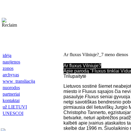
Ar fluxus Vilniuje?_7 meno dienos
idėja
naujienos
Ar fluxus Vilniuje?
zonos
Apie parodą "Fluxus tinklai Vidu
archyvas
Trilupaitytė
www_transliacija
Lietuvos sostinė šiemet neabejo
nuorodos
miesto ir Fluxus sąsajos čia ne
partneriai
pasaulyje
Fluxus
seniai gyvuoja k
kontaktai
netgi savotiškas bendresnio pobū
už LIETUVĮ
pirmiausia dėl lietuviškų Jurgio
Christopho Tannerto, egzistuojant
UNESCOI
betvarkė, neturi apibrėžtos pradž
kalbėti apie įvairius ataskaitos
skelbė dar 1996 m. Šiuolaikinio