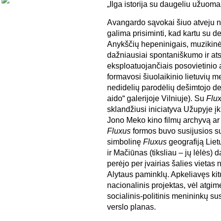
„Ilga istorija su daugeliu užuom
Avangardo sąvokai šiuo atveju n
galima prisiminti, kad kartu su 
Anykščių hepeninigais, muzikinė
dažniausiai spontaniškumo ir ats
eksploatuojančiais posovietinio 
formavosi šiuolaikinio lietuvių me
nedidelių parodėlių dešimtojo de
aido“ galerijoje Vilniuje). Su
Flu
sklandžiusi iniciatyva Užupyje įk
Jono Meko kino filmų archyvą ar b
Fluxus
formos buvo susijusios s
simbolinę
Fluxus
geografiją Liet
ir Mačiūnas (tiksliau – jų lėlės) 
perėjo per įvairias šalies vietas
Alytaus paminklų. Apkeliavęs ki
nacionalinis projektas, vėl atgimė
socialinis-politinis menininkų su
verslo planas.