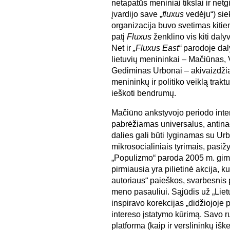
netapatūs meniniai tikslai ir netg
įvardijo save „
fluxus
vedėju“) sie
organizacija buvo svetimas kitie
patį
Fluxus
ženklino vis kiti daly
Net ir
„Fluxus East“
parodoje daly
lietuvių menininkai – Mačiūnas,
Gediminas Urbonai – akivaizdžiai 
menininkų ir politiko veiklą trakt
ieškoti bendrumų.
Mačiūno ankstyvojo periodo inte
pabrėžiamas universalus, antinac
dalies gali būti lyginamas su Ur
mikrosocialiniais tyrimais, pasiž
„Populizmo“ paroda 2005 m. gimus
pirmiausia yra pilietinė akcija, ku
autoriaus“ paieškos, svarbesnis p
meno pasauliui. Sąjūdis už „Liet
inspiravo korekcijas „didžiojoje p
intereso įstatymo kūrimą. Savo ru
platforma (kaip ir verslininkų iške