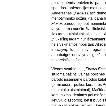
„muziejinėmis lentelėmis“ papuošt
spaudos konferencijos metu teig
Andersenas,
„Fluxus East“
demon
menotyrininko požiūrį (tai gana
Fluxus
parodoms), bet menininkų 
tai yra pirma nuoširdžiai fliuksi
tiek tarptautiniai tinklai, kiek atskir
„fliuksiškų lagaminų“ ištraukiami 
neišryškinamos ribos tarp „tikrosi
iniciatyvų. Turint minty programi
ar pabaigos nustatymas greičiausi
nekorektiškas žingsnis.
Vienas svarbiausių
„Fluxus East
siūloma pažinti įvairias politine
parodo išsamiame parodos katal
(pirmiausia – puikus kuratorės P
menininkų atsiminimai), Mačiūnas
komunizmo idealams (tai maždaug 
lietuvių diasporos), bet ir buvo s
mene šalininkas. Sovietų Sąjung