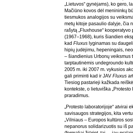
„Lietuvos“ gynėjams), ko gero, lab
Mačiūno kovos dėl menininkų bū
tiesmukos analogijos su veiksmai
metų kitoje pasaulio dalyje, čia 
rašytą „Fluxhouse“ kooperatyvo
(1967–1968), kuris šiandien ek
kad
Fluxus
lyginamas su daugeli
hipių judėjimu, hepeningais, neo-
– šiandienius Urbonų veiksmus tai
tarptautinėmis undegroundo kult
2005 m. iki 2007 m. vykusios akci
gali priminti kad ir JAV
Fluxus
ar
Tiesiog pastarieji kažkada reišk
kontekste, o lietuviška „Protesto
praradimus.
„Protesto laboratorijoje“ atvirai
savisaugos strategijos, kita vertu
„Vilniaus – Europos kultūros sost
nepanorus solidarizuotis su iš pa
(formaliai žiūrint, tai – „jau pral