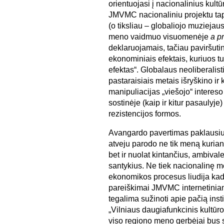
orientuojasi į nacionalinius kult
JMVMC nacionaliniu projektu tap
(o tiksliau – globaliojo muziejaus
meno vaidmuo visuomenėje
a pr
deklaruojamais, tačiau paviršuti
ekonominiais efektais, kuriuos tu
efektas“. Globalaus neoliberalis
pastaraisiais metais išryškino i
manipuliacijas „viešojo“ intereso
sostinėje (kaip ir kitur pasaulyj
rezistencijos formos.
Avangardo pavertimas paklausi
atveju parodo ne tik meną kurianč
bet ir nuolat kintančius, ambivalen
santykius. Ne tiek nacionalinę m
ekonomikos procesus liudija kad ir
pareiškimai JMVMC internetinia
tegalima sužinoti apie pačią insti
„Vilniaus daugiafunkcinis kultūros
viso regiono meno gerbėjai bus 