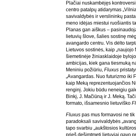
Plačiai nuskambėjęs kontrovers
centro patalpų atidarymas „Vilnia
savivaldybės ir verslininkų past
meno idėjas miestui ruošiantis ta
Planas gan aiškus – pasinaudojan
lietuvių šlove, šalies sostinę m
avangardo centru. Vis dėlto tarpt
Lietuvos sostinės, kaip „naujojo 
šiemetinėje žiniasklaidoje bylojo
ambicijas, kiek gana tiesmuką na
Meniniu požiūriu,
Fluxus
pristat
„Avangardas. Nuo futurizmo iki F
kaip Meką reprezentuojančios Ni
renginį. Jokiu būdu neneigiu galer
Binkį, J. Mačiūną ir J. Meką. Ta
formato, išsamesnio lietuviško
F
Fluxus
pas mus formavosi ne tik „
paradoksali savivaldybės „avangar
tapo svarbiu „aukštosios kultūros
prieš dešimtmetį lietuviai gavo p