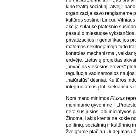
kino teatrą socialinį „atvejį“ pano
organizacija savo rengiamame pr
kultūros sostinei Lincui. Vilniaus
akcija sulaukė platesnio susido
pasaulio miestuose vykstančios 
privatizacijos ir gentrifikacijos p
matomos nekilnojamojo turto trans
kontrolės mechanizmai, veikianty
erdvėje. Lietuvių projektas akiva
„privačios viešosios erdvės“ plėt
reguliuoja vadinamosios naujosio
„natūralūs“ dėsniai. Kultūros ind
integruojamos į toli siekiančius i
Nors mano minimos
Fluxus
repr
meniniame gyvenime – „Protesto 
nėra susijusios, abi iniciatyvos 
Žinoma, į akis krenta ne kokie no
politinių, socialinių ir kultūrinių 
žvelgtume plačiau. Judėjimas už 