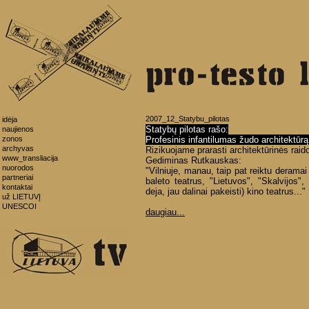
2007_12_Statybu_pilotas
idėja
Statybų pilotas rašo:
naujienos
zonos
Profesinis infantilumas žudo architektūrą
archyvas
Rizikuojame prarasti architektūrinės raid
www_transliacija
Gediminas Rutkauskas:
nuorodos
"Vilniuje, manau, taip pat reiktu deramai
partneriai
baleto teatrus, "Lietuvos", "Skalvijos", 
kontaktai
deja, jau dalinai pakeisti) kino teatrus..."
už LIETUVĮ
UNESCOI
daugiau...