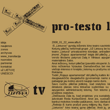
2008_01_22_www.alfa.lt
idėja
Iš „Lietuvos“ gynėjų kišenės kino teatro savininka
naujienos
Keturių piliečių neformali grupė „Už Lietuvą be ka
zonos
teatro „Lietuva“ privatizavimo istorijoje, antradi
archyvas
įmonė „Rojaus apartamentai“ teigia dėl piliečių 
www_transliacija
verslo tikslams patyrusi žalą ir Vilniaus apygardo
nuorodos
materialinės žalos.
partneriai
Anot ieškovų, keturi piliečiai (paveldo ekspertė
kino režisierius Vytautas Damaševičius bei me
kontaktai
viešojo intereso ir kreiptis į teismą su prašymu s
už LIETUVĮ
Reklama
UNESCOI
Todėl „Rojaus apartamentai“ dėl piliečių kaltės iki 
daugiaaukščio daugiabučio gyvenamojo namo st
pabaigoje jau ketino atverti naujojo namo duris.
Savo ruožtu piliečiai įsitikinę, kad statybos ki
detalusis planas nėra tinkamai suderintas s
apygardos administracinį teismą. Ten teismo p
pradėtos statybos.
„Didžiausia žala ta, kad projektas yra sustabdy
advokatė Reda Kurlavičienė. Anot jos, suskaičiu
bankui mokėtos kredito palūkanos, nors darbai da
„Reikėjo iš karto prašyti porą milijonų litų. Kam 
„Lietuvos“ kino teatrą gynę piliečiai. Anot jų,