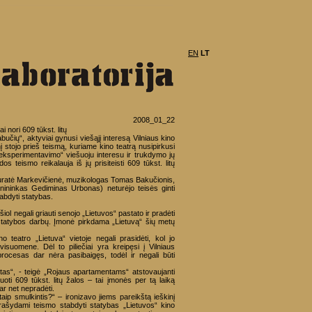
EN
LT
2008_01_22
i nori 609 tūkst. litų
bučių“, aktyviai gynusi viešąjį interesą Vilniaus kino
enį stojo prieš teismą, kuriame kino teatrą nusipirkusi
„eksperimentavimo“ viešuoju interesu ir trukdymo jų
s teismo reikalauja iš jų prisiteisti 609 tūkst. litų
 Juratė Markevičienė, muzikologas Tomas Bakučionis,
nininkas Gediminas Urbonas) neturėjo teisės ginti
tabdyti statybas.
šiol negali griauti senojo „Lietuvos“ pastato ir pradėti
atybos darbų. Įmonė pirkdama „Lietuvą“ šių metų
no teatro „Lietuva“ vietoje negali prasidėti, kol jo
u visuomene.
Dėl to piliečiai yra kreipęsi į Vilniaus
rocesas dar nėra pasibaigęs, todėl ir negali būti
tas“, - teigė „Rojaus apartamentams“ atstovaujanti
oti 609 tūkst. litų žalos – tai įmonės per tą laiką
r net nepradėti.
taip smulkintis?“ – ironizavo jiems pareikštą ieškinį
 prašydami teismo stabdyti statybas „Lietuvos“ kino