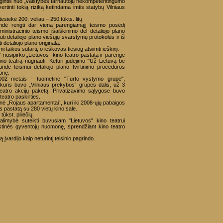
ę gintis nuo „valstybės tarnautojų nekompetentingumo
ertinti tokią riziką ketindama imtis statybų Vilniaus
iekė 200, vėliau – 250 tūkts. litų.
ndė rengti dar vieną parengiamąjį teismo posėdį
ministracinio teismo išaiškinimo dėl detaliojo plano
uti detaliojo plano viešųjų svarstymų protokolus ir iš
 detaliojo plano originalą.
i taikos sutartį, o ieškovas tiesiog atsiimti ieškinį.
 nusipirko „Lietuvos“ kino teatro pastatą ir parengė
ino teatrą nugriauti. Keturi judėjimo "Už Lietuvą be
undė teismui detaliojo plano tvirtinimo procedūros
onę.
2002 metais - tuometinė "Turto vystymo grupė",
kuris buvo „Vilniaus prekybos“ grupės dalis, už 3
teatro akcijų paketą. Privatizavimo sąlygose buvo
teatro paskirties.
onė „Rojaus apartamentai“, kuri iki 2008-ųjų pabaigos
s pastatą su 280 vietų kino sale.
tūkst. piliečių.
alimybė suteikti buvusiam "Lietuvos" kino teatrui
ostinės gyventojų nuomonę, sprendžiant kino teatro
įvardijo kaip neturintį teisinio pagrindo.