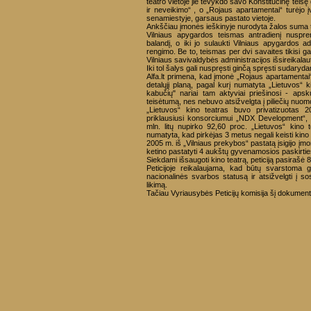
teatro vietoje jie tevykdo savo Konstitucinę teis
ir neveikimo“ , o „Rojaus apartamentai“ turėjo įv
senamiestyje, garsaus pastato vietoje.
Ankščiau įmonės ieškinyje nurodyta žalos suma tes
Vilniaus apygardos teismas antradienį nuspre
balandį, o iki jo sulaukti Vilniaus apygardos ad
rengimo. Be to, teismas per dvi savaites tikisi ga
Vilniaus savivaldybės administracijos išsireikalauti
Iki tol šalys gali nuspręsti ginčą spręsti sudarydam
Alfa.lt primena, kad įmonė „Rojaus apartamentai“
detalųjį planą, pagal kurį numatyta „Lietuvos“ k
kabučių" nariai tam aktyviai priešinosi - apsk
teisėtumą, nes nebuvo atsižvelgta į piliečių nuom
„Lietuvos“ kino teatras buvo privatizuotas 
priklausiusi konsorciumui „NDX Development“, 
mln. litų nupirko 92,60 proc. „Lietuvos“ kino 
numatyta, kad pirkėjas 3 metus negali keisti kino 
2005 m. iš „Vilniaus prekybos“ pastatą įsigijo įm
ketino pastatyti 4 aukštų gyvenamosios paskirtie
Siekdami išsaugoti kino teatrą, peticiją pasirašė 8 
Peticijoje reikalaujama, kad būtų svarstoma g
nacionalinės svarbos statusą ir atsižvelgti į s
likimą.
Tačiau Vyriausybės Peticijų komisija šį dokumentą 