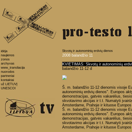
Skvotų ir autonominių erdvių dienos
idėja
2008 balandžio 11
naujienos
zonos
archyvas
KVIETIMAS: Skvotų ir autonominių erdvių
www_transliacija
balandžio 11-12 d
nuorodos
partneriai
kontaktai
už LIETUVĮ
Š. m. balandžio 11-12 dienomis visoje E
UNESCOI
autonominių erdvių dienos". Europos akty
demonstracijas, gatvės vakarėlius, tiesi
skvotavimo akcijas ir t.t. Numatyti įvair
Amsterdame, Prahoje ir kituose Europos
Š. m. balandžio 11-12 dienomis visoje E
autonominių erdvių dienos". Europos akty
demonstracijas, gatvės vakarėlius, tiesi
skvotavimo akcijas ir t.t. Numatyti įvair
Amsterdame, Prahoje ir kituose Europos