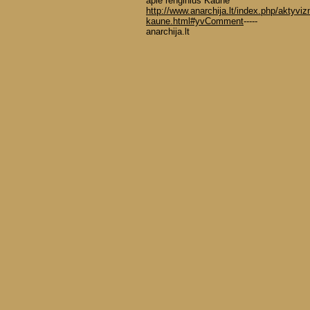
apie renginius Kaune
http://www.anarchija.lt/index.php/aktyviz
kaune.html#yvComment
-----
anarchija.lt