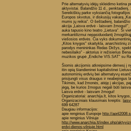
Prie alternatyvių idėjų skleidimo ketina pr
aktyvistai. Balandžio 11 d., penktadienį,
Sereikiškių parke vyksiančią fotografijos
Europos skvotus, ir diskusijų vakarą „Ka
mums jų reikia". O šeštadienį, balandžio
akcija „Laisva erdvė - laisvam žmogui!", 
auka tapusio kino teatro „Lietuva". Ši v
merkantilizmui nepasiduodantį žmogiškąjį
viešosios erdvės. Čia vyks dokumentinių
„Kitos knygos" skaitykla, anarchistinių 
parodys menininkas Redas Diržys, spekta
nebesilaiko" - aktorius ir režisierius Be
muzikos grupė „Endiche VIS.SAT" su Ra
Šiomis akcijomis atkreipsime dėmesį į n
itin opią šiandieninei kapitalistinei Lietuv
autonominių erdvių bei alternatyvų esanč
prisijungti visus draugus ir neabejingus 
Tikimės, kad žmonės, atėję į akcijas, pa
jėgą, be kurios žmogus negali būti laisva
Laisva erdvė - laisvam žmogui!
Organizatoriai: anarchija.lt, kitos knygos,
Organizaciniais klausimais kreiptis:
lais
699 64287
Daugiau informacijos:
apie renginius Europoje
http://april2008.
apie renginius Vilniuje
http://www.anarchija.lt/index.php/aktyvi
erdvi-dienos-vilniuje.html