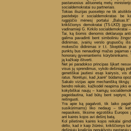
pastaruosius aštuonetą metų ministerijo
socialdemokratai su partneriais.
Tokias iliuzijas puoselėjo ne tik atsitikt
pastebėjo ir socialdemokratas be ka
rugpjūčio mėnesį portalui „Balsas.l
krikščionys demokratai (TS-LKD) įgyve
vadinamieji G. Kirkilo socialdemokratai – š
Tai, ką šiomis dienomis deklaruoja antik
galima pavadinti bent simboliniu žin
didinimas, įvairių verslo grupuočių i
mokesčio didinimas ir t.t. Skeptikas p
punktų bus nenaudingi mažas pajamas g
honorarų gyvenantiems kūrybininkams. 
ją kažkaip ištverti.
Net jei paradokso principas šįkart nesu
visus jų sprendimus, vykdo dešiniąją politi
genetiškai jautiesi esąs kairysis, vis 
ratus. Norėtųsi, kad „kairė“ būdama opoz
Sakalo vizijas apie mechanišką tikrųjų 
bendro reikalo, kažkodėl neapima joks en
kokybiškai naujų – kairiųjų socialdemok
pageidautina, kad būtų bent septyni, 
reitinguoti.
Yra apie ką pagalvoti, tik laiko paga
susikūrimams) liko nedaug – tik ke
nepasikeis, liksime egzotišku Europos p
ant kairės kojos avi dešinį batą.
Kol pilietinės kairės kojos reikalai gimd
dėlto, kad ir kaip žiūrėsi, krikščionys tu
dešiniųjų koalicija nenuklystų pastarųjų 