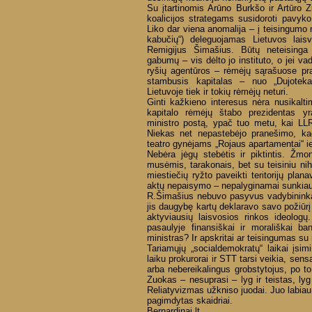
Su įtartinomis Arūno Burkšo ir Artūro 
koalicijos strategams susidoroti pavyk
Liko dar viena anomalija – į teisingumo m
kabučių“) deleguojamas Lietuvos laisv
Remigijus Šimašius. Būtų neteisinga
gabumų – vis dėlto jo instituto, o jei va
ryšių agentūros – rėmėjų sąrašuose pr
stambusis kapitalas – nuo „Dujotekan
Lietuvoje tiek ir tokių rėmėjų neturi.
Ginti kažkieno interesus nėra nusikalt
kapitalo rėmėjų štabo prezidentas yr
ministro postą, ypač tuo metu, kai LLRI
Niekas net nepastebėjo pranešimo, ka
teatro gynėjams „Rojaus apartamentai“ ieš
Nebėra jėgų stebėtis ir piktintis. Žm
musėmis, tarakonais, bet su teisiniu nihil
miestiečių ryžto paveikti teritorijų plana
aktų nepaisymo – nepalyginamai sunkiau.
R.Šimašius nebuvo pasyvus vadybininkas 
jis daugybę kartų deklaravo savo požiūrį 
aktyviausių laisvosios rinkos ideologų
pasaulyje finansiškai ir morališkai b
ministras? Ir apskritai ar teisingumas 
Tariamųjų „socialdemokratų“ laikai įs
laiku prokurorai ir STT tarsi veikia, sen
arba nebereikalingus grobstytojus, po to
Zuokas – nesuprasi – lyg ir teistas, lyg
Reliatyvizmas užkniso juodai. Juo labiau,
pagimdytas skaidriai.
Bernardinai.lt