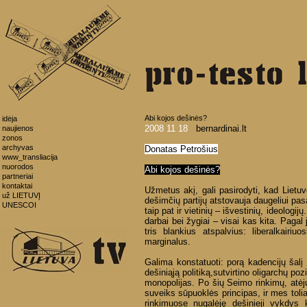
Abi kojos dešinės?
idėja
2008 11 18
bernardinai.lt
naujienos
zonos
archyvas
Donatas Petrošius
www_transliacija
nuorodos
Abi kojos dešinės?
partneriai
kontaktai
Užmetus akį, gali pasirodyti, kad Lietuv
už LIETUVĮ
dešimčių partijų atstovauja daugeliui pasa
UNESCOI
taip pat ir vietinių – išvestinių, ideologij
darbai bei žygiai – visai kas kita. Pagal
tris blankius atspalvius: liberalkairiuo
marginalus.
Galima konstatuoti: porą kadencijų šalį 
dešiniąją politiką,sutvirtino oligarchų poz
monopolijas. Po šių Seimo rinkimų, atėjus
suveiks sūpuoklės principas, ir mes toli
rinkimuose nugalėję dešinieji vykdys k