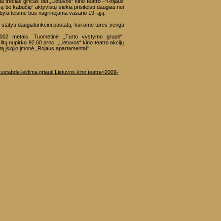
 trečias ginčas dėl „Lietuvos“ kino teatro –“Rojaus
 be kabučių“ aktyvistų siekia prisiteisti daugiau nei
i byla teisme bus nagrinėjama vasario 19–ąją.
tatyti daugiafunkcinį pastatą, kuriame turės įrengti
 2002 metais. Tuometinė „Turto vystymo grupė“,
 litų nupirko 92,60 proc. „Lietuvos“ kino teatro akcijų
tą įsigijo įmonė „Rojaus apartamentai“.
ustabde.leidima.griauti.Lietuvos.kino.teatra=2009-