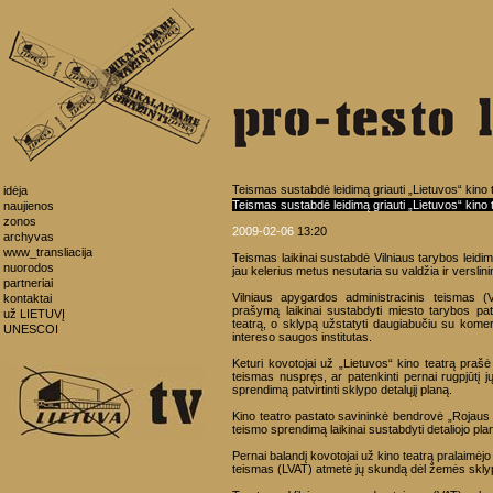
Teismas sustabdė leidimą griauti „Lietuvos“ kino 
idėja
Teismas sustabdė leidimą griauti „Lietuvos“ kino 
naujienos
zonos
2009-02-06
13:20
archyvas
www_transliacija
Teismas laikinai sustabdė Vilniaus tarybos leidim
nuorodos
jau kelerius metus nesutaria su valdžia ir verslini
partneriai
Vilniaus apygardos administracinis teismas (
kontaktai
prašymą laikinai sustabdyti miesto tarybos patvir
už LIETUVĮ
teatrą, o sklypą užstatyti daugiabučiu su komer
UNESCOI
intereso saugos institutas.
Keturi kovotojai už „Lietuvos“ kino teatrą prašė
teismas nuspręs, ar patenkinti pernai rugpjūtį 
sprendimą patvirtinti sklypo detalųjį planą.
Kino teatro pastato savininkė bendrovė „Rojaus
teismo sprendimą laikinai sustabdyti detaliojo plan
Pernai balandį kovotojai už kino teatrą pralaimėjo
teismas (LVAT) atmetė jų skundą dėl žemės sklyp