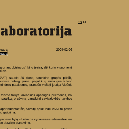
EN
LT
teatrą
2009-02-06
teatrą
ą griauti „Lietuvos“ kino teatrą, dėl kurio visuomenė
nkais.
VAAT) sausio 20 dieną patenkino grupės piliečių
tintą detalųjį planą, pagal kurį leista griauti kino
cinėmis patalpomis, pranešė viešoji įstaiga Viešojo
 teismo taikyti laikinąsias apsaugos priemones, kol
jų pateiktą prašymą panaikinti savivaldybės tarybos
 apartamentai“ šią savaitę apskundė VAAT to paties
o galiojimą.
 panašią bylą – Lietuvos vyriausiasis administracinis
o detaliojo planavimo.