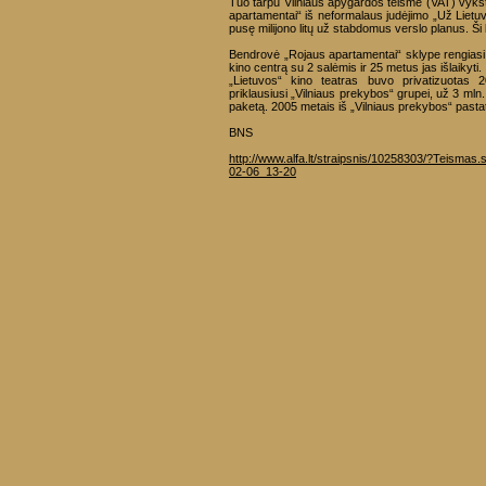
Tuo tarpu Vilniaus apygardos teisme (VAT) vyksta
apartamentai“ iš neformalaus judėjimo „Už Lietuvą
pusę milijono litų už stabdomus verslo planus. Š
Bendrovė „Rojaus apartamentai“ sklype rengiasi s
kino centrą su 2 salėmis ir 25 metus jas išlaikyti.
„Lietuvos“ kino teatras buvo privatizuotas
priklausiusi „Vilniaus prekybos“ grupei, už 3 mln.
paketą. 2005 metais iš „Vilniaus prekybos“ pasta
BNS
http://www.alfa.lt/straipsnis/10258303/?Teismas.s
02-06_13-20