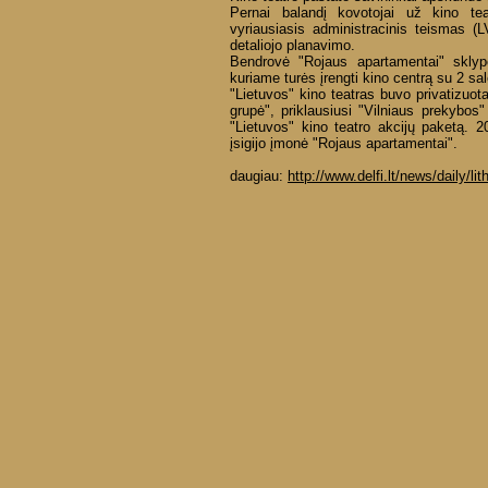
Pernai balandį kovotojai už kino te
vyriausiasis administracinis teismas 
detaliojo planavimo.
Bendrovė "Rojaus apartamentai" sklype
kuriame turės įrengti kino centrą su 2 sal
"Lietuvos" kino teatras buvo privatizu
grupė", priklausiusi "Vilniaus prekybos"
"Lietuvos" kino teatro akcijų paketą. 
įsigijo įmonė "Rojaus apartamentai".
daugiau:
http://www.delfi.lt/news/daily/l