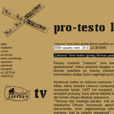
„Lietuvos“ kino teatro gynėjų likimas paaiškės p
idėja
2009 vasario mėn. 19 d.
12:38 BNS
naujienos
zonos
archyvas
„Lietuvos“ kino teatro gynėjų likimas pa
www_transliacija
nuorodos
Keturių sostinės "Lietuvos" kino te
partneriai
apartamentai" siekia prisiteisti daugiau 
kontaktai
likimas paaiškės po keturių mėnes
už LIETUVĮ
ketvirtadienį atidėjo bylos nagrinėjimą bi
UNESCOI
Atsakovai sutiko su ieškovo nuomone, k
toliau, reikia sulaukti Lietuvos vyriaus
susijusioje byloje. LVAT turi nuspręsti
atnaujinti procesą, kuris pernai balandį
dėl žemės sklypo detaliojo planavimo.
"Teismas toje nutartyje pasakė, kad v
netaikytina Orhuso konvencija apskri
dokumentas, kuris reglamentuoja pilie
manome, kad ta nutartis nepagrįsta", -