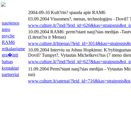
2004-09-10
Kult?rin? spauda apie RAM6
03.09.2004 Visuomen?, menas, technologijos - Dovil?
naujienos
www.culture.lt/7md/?leid_id=626&kas=straipsnis&st_
intro
10.09.2004 RAM6: perm?stant nauj?sias medijas -Taut
psyche
(Literat?ra ir Menas)
RAM6
www.culture.lt/lmenas/?leid_id=3014&kas=straipsnis&
reikalaujame
10.09.2004 Interviu su Johnu Hopkinsu: K?rybingumas 
gra�inti
Dovil? Tumpyt?, Vytautas Michelkevi?ius (7 meno dien
balsas
www.culture.lt/7md/?leid_id=627&kas=straipsnis&st_
kontaktai
11.09.2004 Perm?stant nauj?sias medijas - Vytautas Mi
partneriai
nai)
www.culture.lt/satenai/?leid_id=716&kas=straipsnis&s