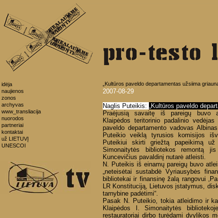
„Kultūros paveldo departamentas užsiima griaun
idėja
2007-08-29
naujienos
zonos
archyvas
Naglis Puteikis:
„Kultūros paveldo depar
www_transliacija
Praėjusią savaitę iš pareigų buvo a
nuorodos
Klaipėdos teritorinio padalinio vedėja
partneriai
paveldo departamento vadovas Albina
kontaktai
Puteikio veiklą tyrusios komisijos i
už LIETUVĮ
Puteikiui skirti griežtą papeikimą u
UNESCOI
Simonaitytės bibliotekos remontą jis
Kuncevičius pavaldinį nutarė atleisti.
N. Puteikis iš einamų pareigų buvo atlei
„neteisėtai sustabdė Vyriausybės finan
bibliotekai ir finansinę žalą rangovui ‚
LR Konstituciją, Lietuvos įstatymus, dis
tarnybine padėtimi“.
Pasak N. Puteikio, tokia atleidimo ir ka
Klaipėdos I. Simonaitytės bibliotekoj
restauratoriai dirbo turėdami dvylikos 