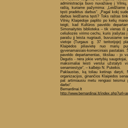
administracija buvo nuvažiavę į Vilni
raštą, kuriame pažymima: „Leidžiame pa
tęsti pradėtus darbus“. „Pagal kokį sud
darbus leidžiama tęsti? Toks raštas tinka
Vilnių Klaipėdoje paplito po kelių mano
teigti, kad Kultūros paveldo departa
Simonaitytės biblioteka – tik vienas iš
celiuliozės virimo cechu, kuris įrašytas 
parašu jį leista nugriauti, buvusiame se
vietoje (Turgaus g. 37 teritorijoje) p
Klaipėdos piliavietę nuo marių pu
gyvenamaisiais-komerciniais pastatais. Ši
paveldo departamentas, tiksliau - jo 
Degutis - nėra jokie vertybių saugotojai,
maksimaliai leisti verslui užstatyti
senamiestyje“, – kalbėjo N. Puteikis.
Paklaustas, ką toliau ketinąs daryti, 
organizacijos, ginančios Klaipėdos senami
pat artimiausiu metu rengiasi teismui p
darbo“.
Bernardinai.lt
http://www.bernardinai.lt/index.php?url=a