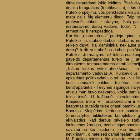
dirba neturėdami jokio leidimo. Prieš dv
detalių fotografijos (fotofiksacija), ir ši
Puteikio spėjimu, vos penktadalis visų 
metu dalis šių elementų dingo. Taip neb
profesinės etikos ir įstatymų. Galų ga
restauravimo darbų vadovo, todėl, N. 
atmestinai ir nerūpestingai.
Kai šie „restauratoriai“ pradėjo griaut
Puteikio, jis stabdė darbus, darbams ne
reikėjo daryti, kai darbininkai neklausė
darbų? Ir tik sustabdžius darbus paaišk
Puteikis. Jo manymu, už tokius nusižengi
paveldo departamentas turėjo ne jį atl
dirbusiems restauratoriams atimti licencij
„Tačiau viskas vyko atvirkščiai, – p
departamento vadovas A. Kuncevičius i
apkaltinęs politikavimu, o tai jau - vis
kuris atsisakė paklusti teisėtam re
bendrapartietis - Tėvynės sąjungos narys
atveju man buvo nesvarbu, kokia partij
tokia teisė. O kažkodėl liberalcentri
Klaipėdos meru R. Taraškevičiumi ir k
įstatymas suteikia teisę griauti paminklus
Buvusio Klaipėdos teritorinio padali
Simonaitytės bibliotekos komplekso g
akivaizdūs, kad darbus privalėjo stab
kiekvienas žmogus, neabejingas paveldo 
savaitei po šio incidento, jokie tiria
netikrinami, o neteisėti darbai tęsiami tol
N. Puteikio teigimu, šio objekto restaura