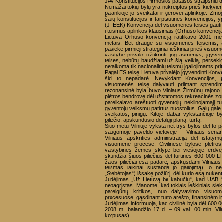
JAV Konstitucijos Pirmosios pataisos straipsniu dėl
Nemažai tokių bylų yra nukreiptos prieš kiekvie
palankioje jo sveikatai ir gerovei aplinkoje. Žmog
šalių konstitucijos ir tarptautinės konvencijos
(JTEEK) Konvencija dėl visuomenės teisės gauti in
į teismus aplinkos klausimais (Orhuso konvencija
Lietuva Orhuso konvenciją ratifikavo 2001 me
metais. Bet drauge su visuomenės teisėmis, a
pasiekė pirmieji strateginiai ieškiniai prieš visu
valstybė privalo užtikrinti, jog asmenys, įgy
teises, nebūtų baudžiami už šią veiklą, persekio
netaikoma tik nacionalinių teismų įgaliojimams prite
Pagal ES teisę Lietuva privalėjo įgyvendinti Konve
šiol to nepadarė. Nevykdant Konvencijos, pl
visuomenės teisę dalyvauti priimant sprendimu
rezonansinė byla buvo Vilniaus Žirmūnų rajono 
plėtros bendrovę dėl užstatomos rekreacinės zon
pareikalavo areštuoti gyventojų nekilnojamąjį t
gyventojų veiksmų patirtus nuostolius. Galų gale g
sveikatos, pinigų. Kitoje, dabar vykstančioje
piliečio, apskundusio detalųjį planą, turtą.
Šiuo metu Vilniuje vyksta net trys bylos dėl to p
saugomoje paveldo vietovėje – Vilniaus senamie
Vilniaus apskrities administraciją dėl įstat
visuomene procese. Civilinėse bylose plėtros
valstybinės žemės sklype bei viešojoje erdvėj
skundžia šiuos piliečius dėl turtinės 600 000 LT
žalos piliečiai esą padarė, apskųsdami Vilniaus 
teismas laikinai sustabdė jo galiojimą), o net
„Stebėtojas“) išsakę požiūrį, dėl kurio esą nuken
Judėjimas „Už Lietuvą be kabučių“, kad UAB “Ro
nepagrįstas. Manome, kad tokiais ieškiniais siek
pareigūnų kritikos, nuo dalyvavimo visuome
procesuose, gąsdinant turto arešto, finansinėm 
Judėjimas informuoja, kad civilinė byla dėl 600 0
2008 m. balandžio 17 d. – 09 val. 00 min. Vi
korpusas)