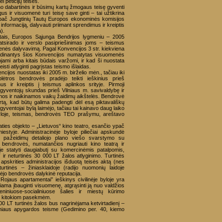
 peticijų teisės.
no dabartinės ir būsimų kartų žmogaus teisę gyventi
us ir visuomenė turi teisę save ginti – tai užtikrina
, ypač Jungtinių Tautų Europos ekonominės komisijos
formaciją, dalyvauti priimant sprendimus ir kreiptis
).
tais, Europos Sąjunga Bendrijos lygmeniu – 2005
tsirado ir verslo pasipriešinimas joms – teismus
omenės dalyvavimą. Pagal Konvencijos 3 str. kiekviena
vendinantys šios Konvencijos numatytas visuomenės
jami arba kitais būdais varžomi, ir kad ši nuostata
isti atlyginti pagrįstas teismo išlaidas.
ncijos nuostatas iki 2005 m. birželio mėn., tačiau iki
ėtros bendrovės pradėjo teikti ieškinius prieš
s ir kreiptis į teismus aplinkos srityje. Pirmoji
gyventojų skundas prieš Vilniaus m. savivaldybę ir
os ir naikinamos vaikų žaidimų aikštelės. Bendrovė
urtą, kad būtų galima padengti dėl esą piktavališkų
yventojai bylą laimėjo, tačiau tai kainavo daug laiko
 byloje, teismas, bendrovės TEO prašymu, areštavo
aties objekto – „Lietuvos“ kino teatro, esančio ypač
styje. Administracinėje byloje piliečiai apskundė
ymų pažeidimų detaliojo plano viešo svarstymo su
 bendrovės, numatančios nugriauti kino teatrą ir
e statyti daugiabutį su komercinėmis patalpomis,
 ir neturtinės 30 000 LT žalos atlyginimo. Turtinės
apskrities administracijos išduotą teisės aktą (nes
urtinės – žiniasklaidoje (radijo nuomonių laidoje
tėjo bendrovės dalykinė reputacija.
jaus apartamentai” ieškinys civilinėje byloje yra
iama įbauginti visuomenę, atgrąsinti ją nuo valdžios
niniuose-socialiniuose šalies ir miestų kūrimo
ir kitokiom pasekmėm.
00 LT turtinės žalos bus nagrinėjama ketvirtadienį –
lniaus apygardos teisme (Gedimino per. 40, kiemo