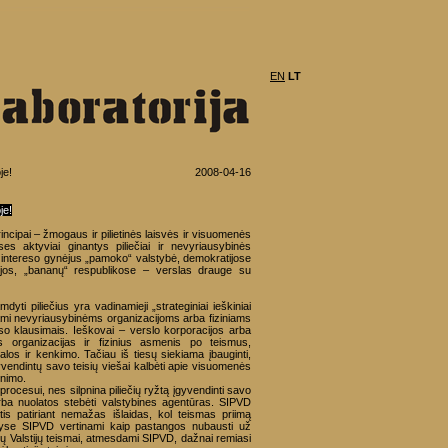
EN
LT
je!
2008-04-16
je!
cipai – žmogaus ir pilietinės laisvės ir visuomenės
ses aktyviai ginantys piliečiai ir nevyriausybinės
o intereso gynėjus „pamoko“ valstybė, demokratijose
ijos, „bananų“ respublikose – verslas drauge su
yti piliečius yra vadinamieji „strateginiai ieškiniai
mi nevyriausybinėms organizacijoms arba fiziniams
o klausimais. Ieškovai – verslo korporacijos arba
s organizacijas ir fizinius asmenis po teismus,
los ir kenkimo. Tačiau iš tiesų siekiama įbauginti,
vendintų savo teisių viešai kalbėti apie visuomenės
inimo.
ocesui, nes silpnina piliečių ryžtą įgyvendinti savo
arba nuolatos stebėti valstybines agentūras. SIPVD
is patiriant nemažas išlaidas, kol teismas priimą
lyse SIPVD vertinami kaip pastangos nubausti už
ių Valstijų teismai, atmesdami SIPVD, dažnai remiasi