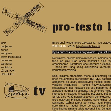
Bylos prieš visuomenės dalyvavimą – jau Lietuvo
idėja
2008.04.16
22:39
http://www.balsas.lt/
naujienos
zonos
Bylos prieš visuomenės dalyvavimą – jau Lietuvo
archyvas
www_transliacija
Ne visiems patinka demokratinės visuomenės prin
nuorodos
teisė jas ginti. Dar labiau nepatinka šias tei
partneriai
organizacijos. Totalitariniuose režimuose viešoj
– pelno bet kurią kainą siekiančios korporac
kontaktai
korumpuota valdžia.
už LIETUVĮ
UNESCOI
Kaip teigiama pranešime, viena iš priemonių tramd
prieš visuomenės dalyvavimą“ (SIPVD), pateikia
asmenims dėl atvirų pasisakymų viešojo interes
valdžios institucijos – tampo nevyriausybine
reikalaudami juos nubausti dėl esą padarytos ža
atgrasyti, nutildyti visuomenę, kad žmonės neįgy
interesus ir reikalauti iš valdžios pažeidimų pašal
SIPVD daro ypač neigiamą poveikį demokratijos pr
teisę dalyvauti priimant politinius sprendimus 
taikiniams dažnai tenka po keletą metų bylinėt
sprendimą jų naudai. Todėl demokratinėse ša
Konstitucijos ginamų teisių įgyvendinimą. Jungtin