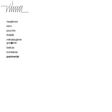
naujienos
intro
psyche
RAM6
reikalaujame
gra�inti
balsas
kontaktai
partneriai