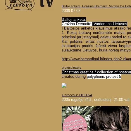
Baltoji anketa. Gražina Drėmaitė: Vardan tos Lie
2006-07-03
Baltoji anketa.
Gražina Drėmaitė:
Vardan tos Lietuvos
Į Baltosios anketos klausimus atsako 
1. Kokią Lietuvą norėtumėte matyti p
principai (ar įstatymai) galėtų padėti to si
Kai politinis elitas nustos tarpusavyje
institucijos pradės žiūrėti viena kr
sulauktume Lietuvos, kurią norėtų matyt
http://www.bernardinai.lt/index.php?url=a
protest letters
Christmas greetins / collection of postc
created during
polyphonic protest 5
‘Carneval in LIETUVA’
2005 rugsėjo 24d., šeštadienį 21:00 val.