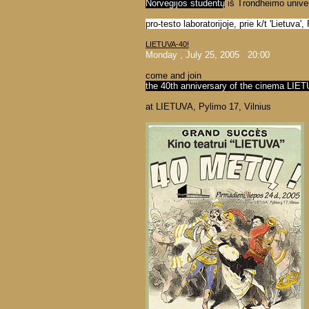
Norvegijos studentų
iš Trondheimo unive
pro-testo laboratorijoje, prie k/t 'Lietuva'
LIETUVA-40!
Monday , July 25, 2005 20:00
come and join
the 40th anniversary of the cinema LIE
at LIETUVA, Pylimo 17, Vilnius