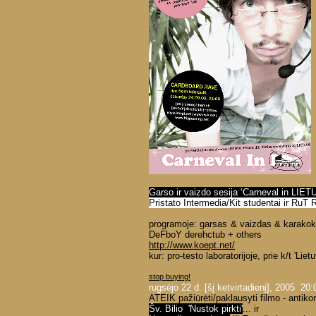
Garso ir vaizdo sesija ‘Carneval in LIET
Pristato Intermedia/Kit studentai ir RuT 
programoje: garsas & vaizdas & karakoke
DeFboY derehctub + others
http://www.koept.net/
kur: pro-testo laboratorijoje, prie k/t 'Lie
stop buying!
rugsėjo 22 d. [šį ketvirtadienį], 2005 20:
ATEIK pažiūrėti/paklausyti filmo - anti
Šv. Bilio 'Nustok pirkti'
... ir