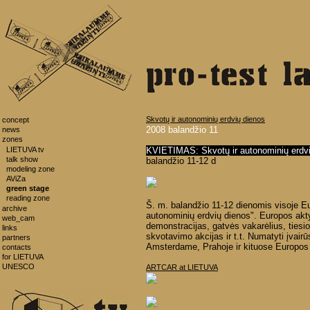
Skvotų ir autonominių erdvių dienos
concept
2008 balandžio 11
news
zones
LIETUVA tv
KVIETIMAS: Skvotų ir autonominių erdvių
talk show
balandžio 11-12 d
modeling zone
AViZa
green stage
reading zone
Š. m. balandžio 11-12 dienomis visoje E
archive
autonominių erdvių dienos". Europos akty
web_cam
demonstracijas, gatvės vakarėlius, tiesi
links
skvotavimo akcijas ir t.t. Numatyti įvair
partners
Amsterdame, Prahoje ir kituose Europos
contacts
for LIETUVA
UNESCO
ARTCAR at LIETUVA