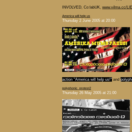
INVOLVED, Co:labUK,
www.vilma.cc/L
America will help us
Thursday 2 June 2005 at 20:00
action "America will help us!"
and
polyph
polyphonic_protest2
Thursday 26 May 2005 at 21:00