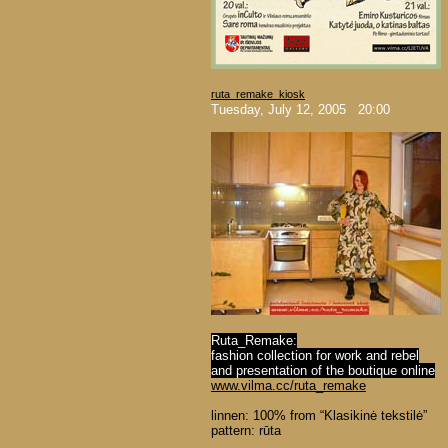
ruta_remake_kiosk
Tuesday, July 12, 2005 20:00
Ruta_Remake:
fashion collection for work and rebel
and presentation of the boutique online
www.vilma.cc/ruta_remake
linnen: 100% from “Klasikinė tekstilė”
pattern: rūta