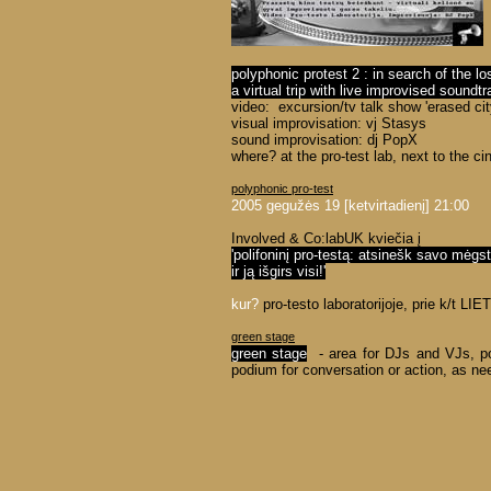
polyphonic protest 2 : in search of the l
a virtual trip with live improvised soundt
video: excursion/tv talk show 'erased cit
visual improvisation: vj Stasys
sound improvisation: dj PopX
where? at the pro-test lab, next to the 
polyphonic pro-test
2005 gegužės 19 [ketvirtadienį] 21:00
Involved & Co:labUK kviečia į
'polifoninį pro-testą: atsinešk savo mėgs
ir ją išgirs visi!'
kur?
pro-testo laboratorijoje, prie k/t LI
green stage
green stage
- area for DJs and VJs, po
podium for conversation or action, as n