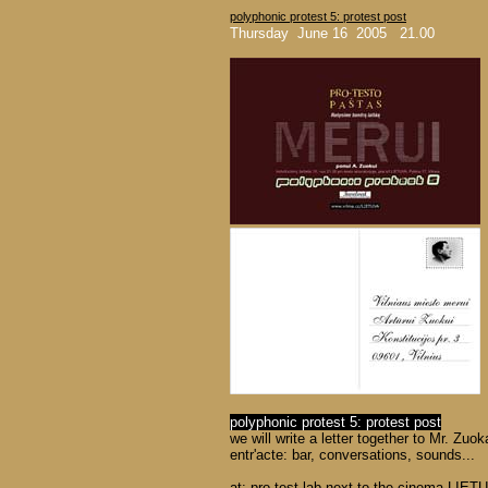
polyphonic protest 5: protest post
Thursday June 16 2005 21.00
polyphonic protest 5: protest post
we will write a letter together to Mr. Zuo
entr'acte: bar, conversations, sounds...
at: pro-test lab next to the cinema LIET