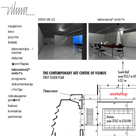
2004-08-22
laboratorij? erdv?s
naujienos
intro
psyche
RAM6
laboratorijos /
tutoriai
dalyviai
�em?lapiai
laboratorij?
erdv?s
programa
dokumentacija
r?m?jai
reikalaujame
gra�inti
balsas
kontaktai
partneriai